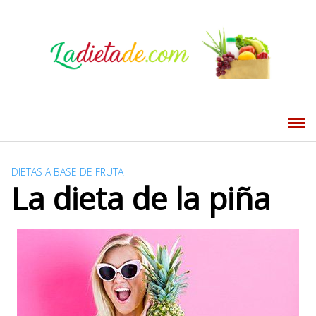
S
a
l
t
a
r
a
l
c
o
DIETAS A BASE DE FRUTA
n
La dieta de la piña
t
e
n
i
d
o